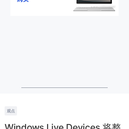
观点
Windows Live Devices 将整