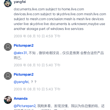
yangfei
documents.live.com subject to home.live.com
devices.live.com subject to skydrive.live.com mesh.live.com
subject to mesh.com conclusion:mesh is mesh live devices
under live skydrive live documents is unknowen,maybe use
another storage part of windows live services
2009 年 08 月 10 日 4:59 下午
Picturepan2
@alex31
, 不知，微软啥都没说，仅仅是推测 会整合这些产品
而已。
2009 年 08 月 10 日 5:40 下午
Picturepan2
@yangfei
, ？？
2009 年 08 月 10 日 5:43 下午
Amanda
@Picturepan2
, 我刚来看。发现没懂。我以为你总懂的啦。还