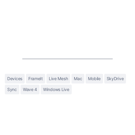
Devices
FrameIt
Live Mesh
Mac
Mobile
SkyDrive
Sync
Wave 4
Windows Live