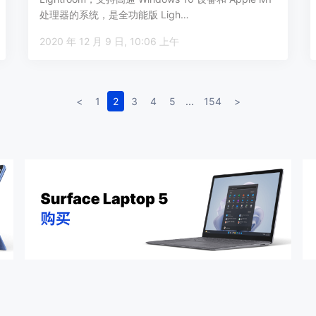
处理器的系统，是全功能版 Ligh…
2020 年 12 月 9 日, 10:06 上午
<
1
2
3
4
5
...
154
>