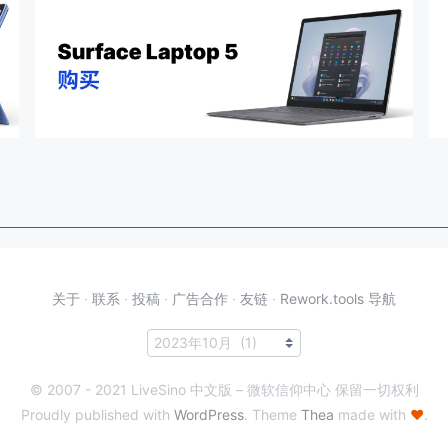
关于
·
联系
·
投稿
·
广告合作
·
友链
·
Rework.tools 导航
© 2007 - 2021 LiveSino 中文版 – 微软信仰中心 保留一切权利
Proudly published with
WordPress
. Theme
Thea
made with
♥
.