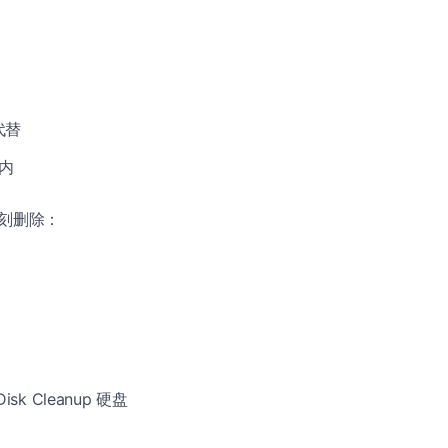
代替
全内
刻删除：
k Cleanup 硬盘