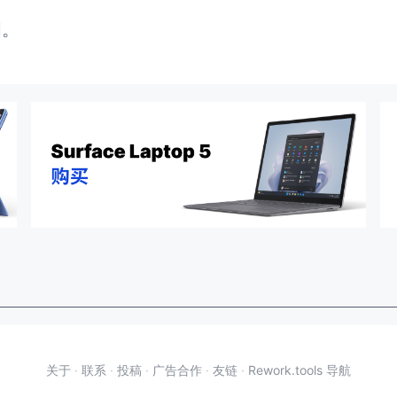
闭。
关于
·
联系
·
投稿
·
广告合作
·
友链
·
Rework.tools 导航