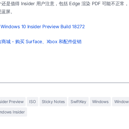
值得 Insider 用户注意，包括 Edge 渲染 PDF 可能不正常
现蓝屏。
Windows 10 Insider Preview Build 18272
城 - 购买 Surface、Xbox 和配件促销
sider Preview
ISO
Sticky Notes
SwiftKey
Windows
Window
ndows Insider