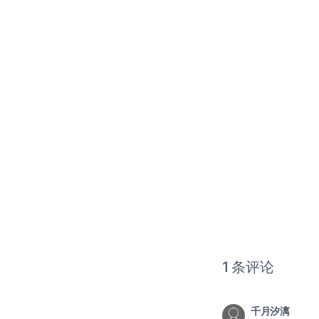
1 条评论
千月汐漓