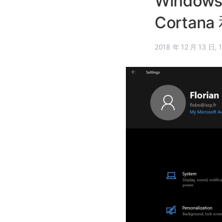
Windo
Cortan
20