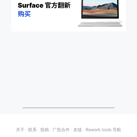
关于
·
联系
·
投稿
·
广告合作
·
友链
·
Rework.tools 导航