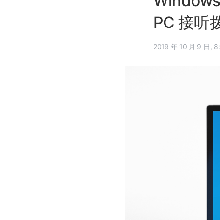
Window
PC 接
2019 