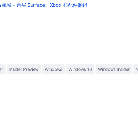
城 - 购买 Surface、Xbox 和配件促销
er
Insider Preview
Windows
Windows 10
Windows Insider
Y