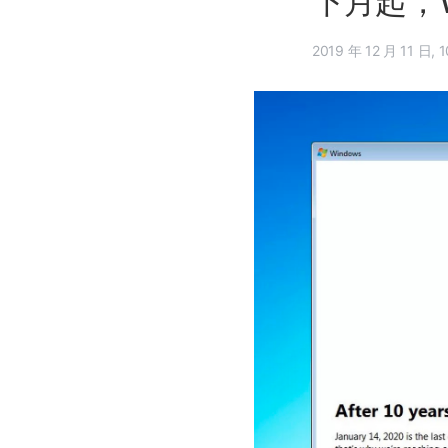
下月起，W
201