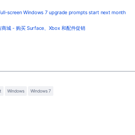
 full-screen Windows 7 upgrade prompts start next month
城 - 购买 Surface、Xbox 和配件促销
t
Windows
Windows 7