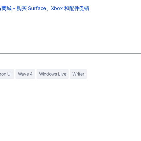
城 - 购买 Surface、Xbox 和配件促销
bon UI
Wave 4
Windows Live
Writer