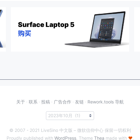
关于
·
联系
·
投稿
·
广告合作
·
友链
·
Rework.tools 导航
© 2007 - 2021 LiveSino 中文版 – 微软信仰中心 保留一切权利
Proudly published with
WordPress
. Theme
Thea
made with
♥
.