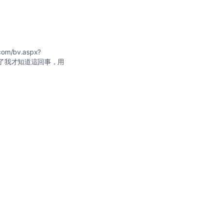
om/bv.aspx?
e 聽你們說了我才知道這回事，用