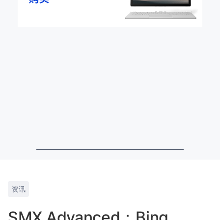
资讯
SMX Advanced：Bing