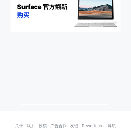
关于
·
联系
·
投稿
·
广告合作
·
友链
·
Rework.tools 导航