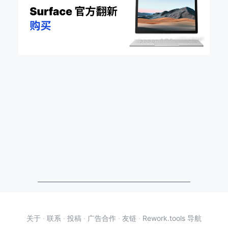
关于
·
联系
·
投稿
·
广告合作
·
友链
·
Rework.tools 导航