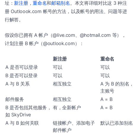
址：
新注册
，
重命名
和
邮箱别名
。本文将详细对比这 3 种注
册 Outloook.com 帐号的方法，以及帐号的用法、问题等进
行解答。
假设你已拥有 A 帐户（@live.com、@hotmail.com 等），
计划注册 B 帐户（@outlook.com）：
新注册
重命名
A 是否可以登录
可以
可以
B 是否可以登录
可以
可以
A 与 B 关系
相互独立
A 为 B 的别名
主账号
邮件服务
相互独立
A = B
B 是否包括其他服务，
有，全新帐户
A = B
如 SkyDrive
A 与 B 如何关联
链接帐户、添加电子
默认已添加别名
邮件帐户