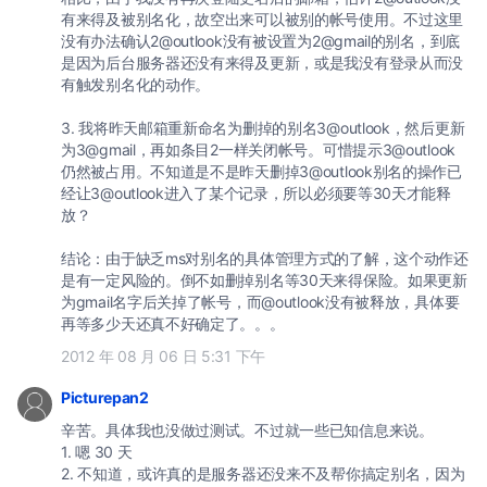
有来得及被别名化，故空出来可以被别的帐号使用。不过这里
没有办法确认2@outlook没有被设置为2@gmail的别名，到底
是因为后台服务器还没有来得及更新，或是我没有登录从而没
有触发别名化的动作。
3. 我将昨天邮箱重新命名为删掉的别名3@outlook，然后更新
为3@gmail，再如条目2一样关闭帐号。可惜提示3@outlook
仍然被占用。不知道是不是昨天删掉3@outlook别名的操作已
经让3@outlook进入了某个记录，所以必须要等30天才能释
放？
结论：由于缺乏ms对别名的具体管理方式的了解，这个动作还
是有一定风险的。倒不如删掉别名等30天来得保险。如果更新
为gmail名字后关掉了帐号，而@outlook没有被释放，具体要
再等多少天还真不好确定了。。。
2012 年 08 月 06 日 5:31 下午
Picturepan2
辛苦。具体我也没做过测试。不过就一些已知信息来说。
1. 嗯 30 天
2. 不知道，或许真的是服务器还没来不及帮你搞定别名，因为