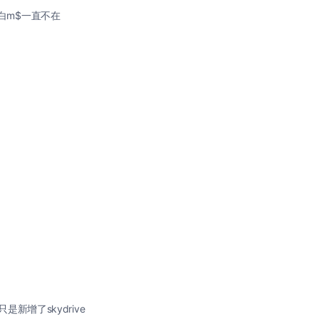
明白m$一直不在
只是新增了skydrive