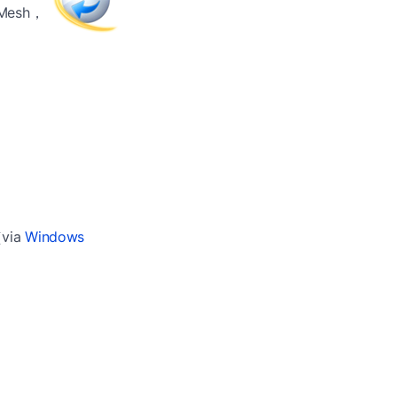
esh，
via
Windows