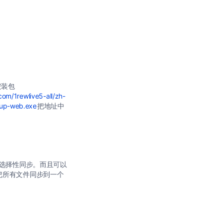
安装包
.com/1rewlive5-all/zh-
etup-web.exe
把地址中
以选择性同步。而且可以
都把所有文件同步到一个