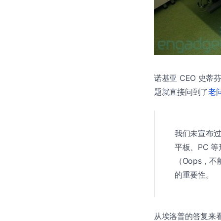
诺基亚 CEO 史蒂芬
题就直接问到了
老问
我们未宣布过
平板、PC 
（Oops，
的重要性。
从埃洛普的答复来