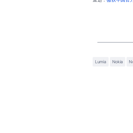
Lumia
Nokia
N