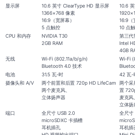
显示屏
10.6 英寸 ClearType HD 显示屏
10.6 
1366×768 像素
1920×
16:9（宽屏幕）
16:9
5 点触控
10 点
CPU 和内存
NVIDIA T30
第三代智
2GB RAM
Intel 
4GB 
无线
Wi-Fi (802.11a/b/g/n)
Wi-Fi (
Bluetooth 4.0 技术
Bluet
电池
31.5 瓦-时
42 瓦-
摄像头和 A/V
两个前置和后置 720p HD LifeCam
两个采用
两个麦克风、
置 720
立体扬声器
麦克风
立体扬
端口
全尺寸 USB 2.0
全尺寸 U
microSDXC 卡插槽
micr
耳机插孔
耳机插
HD 视频输出端口
Mini D