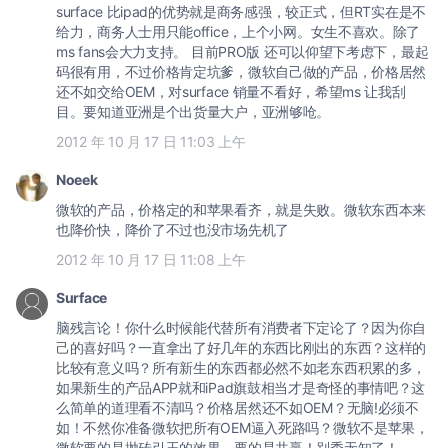
surface 比ipad的优势就是商务感强，较正式，但RT实在是不
给力，商务人士用只能office，上个小网。女生不喜欢。除了
ms fans会大力支持。 目前PRO版 还可以仰望下考虑下，最起
码很有用，不过价格肯定坑爹，微软自己做的产品，价格居然
还不如交给OEM，对surface 销量不看好，希望ms 让我刮
目。要知道亚洲是个出货量大户，亚洲够呛。
2012 年 10 月 17 日 11:03 上午
Noeek
微软的产品，价格定的和苹果看齐，就是失败。微软东西本来
也降价快，降价了不过也没市场先机了
2012 年 10 月 17 日 11:08 上午
Surface
脑残言论！你什么时候能代替所有消费者下定论了？因为你自
己的喜好吗？一直拿出了好几年的东西比刚出的东西？这样的
比较有意义吗？所有新生的东西都必然不如老东西积累的多，
如果新生的产品APP就和iPad旗鼓相当才是奇怪的事情吧？这
么简单的道理看不清吗？价格居然还不如OEM？无脑!必须不
如！不然你准备微软把所有OEM逼入死路吗？微软不是苹果，
微软要的是抛砖引玉的效果，要的是共赢！别秀无知了！