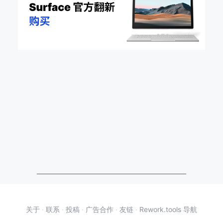
关于
·
联系
·
投稿
·
广告合作
·
友链
·
Rework.tools 导航