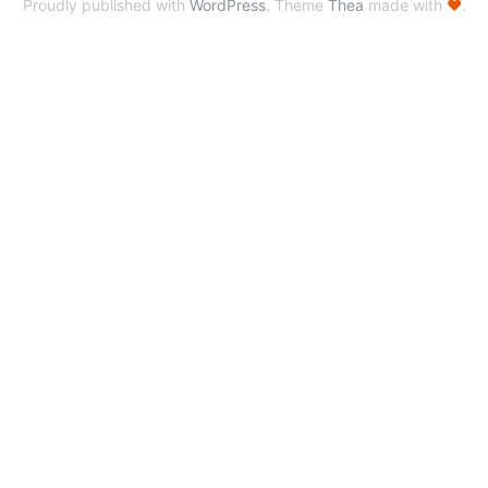
Proudly published with
WordPress
. Theme
Thea
made with
♥
.