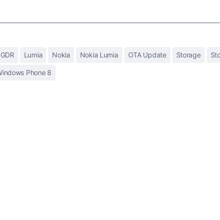
GDR
Lumia
Nokia
Nokia Lumia
OTA Update
Storage
St
indows Phone 8