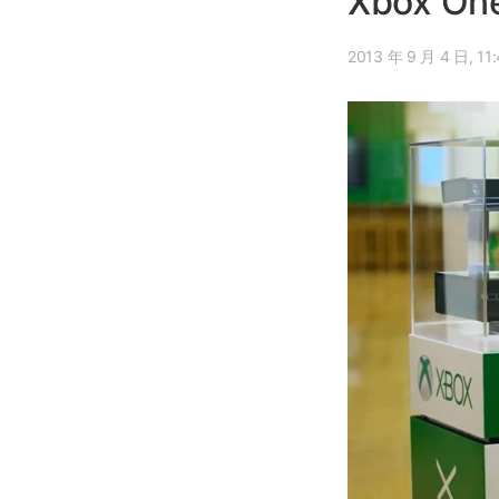
Xbox O
2013 年 