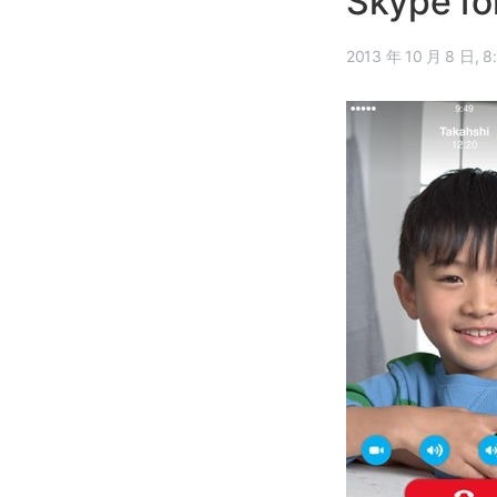
Skype f
2013 