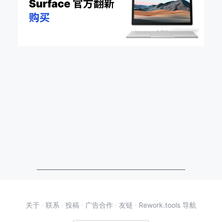
关于
·
联系
·
投稿
·
广告合作
·
友链
·
Rework.tools 导航