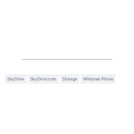
SkyDrive
SkyDrive.com
Storage
Windows Phone