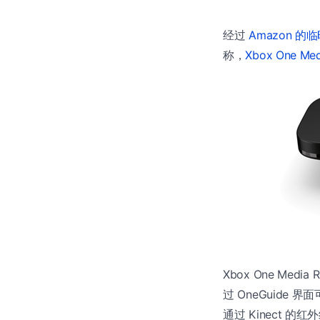
经过
Amazon 的
称，
Xbox One Med
Xbox One Me
过 OneGuid
通过 Kinect 的