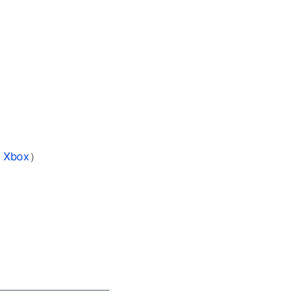
a
Xbox
）