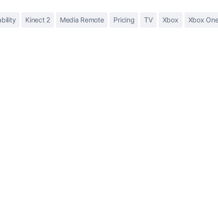
bility
Kinect 2
Media Remote
Pricing
TV
Xbox
Xbox On