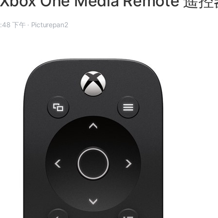
box One Media Remote 遥
 年 2 月 20 日, 11:48 下午
·
Picturepan2