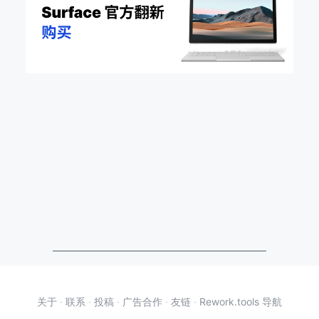
关于
·
联系
·
投稿
·
广告合作
·
友链
·
Rework.tools 导航