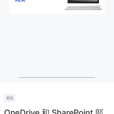
资讯
OneDrive 和 SharePoint 部