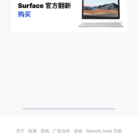
关于
·
联系
·
投稿
·
广告合作
·
友链
·
Rework.tools 导航