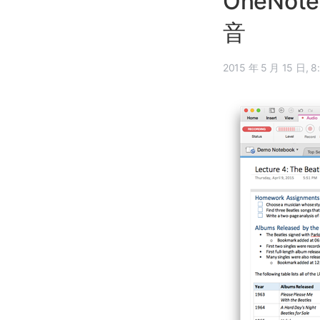
OneNo
音
2015 