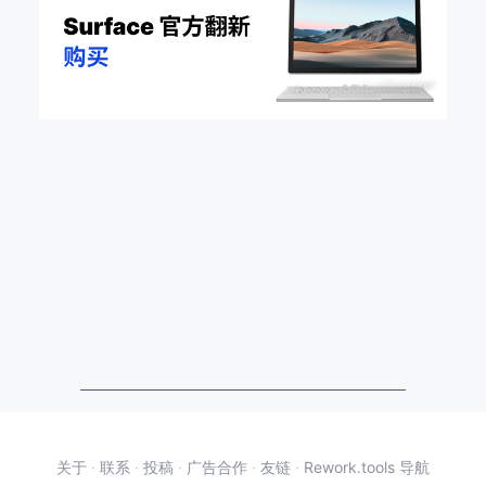
关于
·
联系
·
投稿
·
广告合作
·
友链
·
Rework.tools 导航