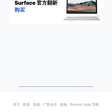
关于
·
联系
·
投稿
·
广告合作
·
友链
·
Rework.tools 导航