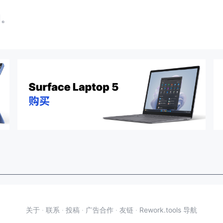
闭。
关于
·
联系
·
投稿
·
广告合作
·
友链
·
Rework.tools 导航