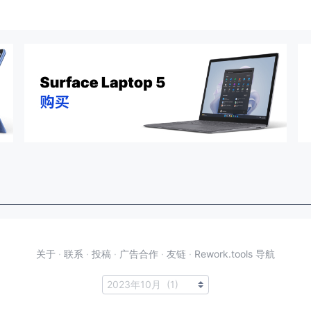
关于
·
联系
·
投稿
·
广告合作
·
友链
·
Rework.tools 导航