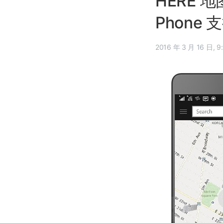
HERE 地
Phone 
2016 