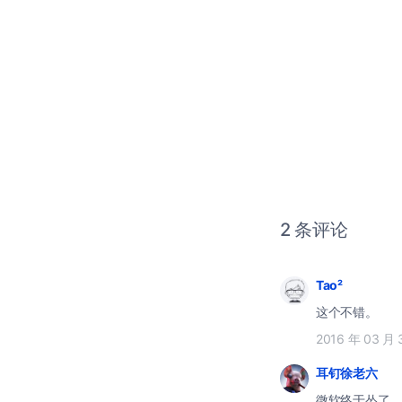
2 条评论
Tao²
这个不错。
2016 年 03 月 
耳钉徐老六
微软终于怂了