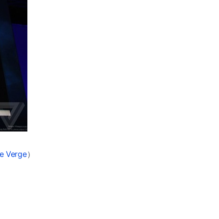
e Verge
）