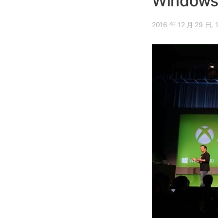
Windo
20