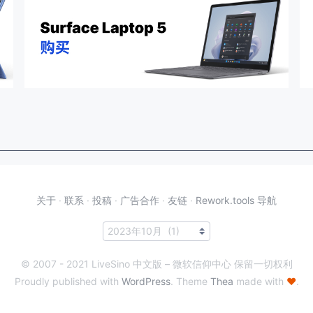
关于
·
联系
·
投稿
·
广告合作
·
友链
·
Rework.tools 导航
© 2007 - 2021 LiveSino 中文版 – 微软信仰中心 保留一切权利
Proudly published with
WordPress
. Theme
Thea
made with
♥
.