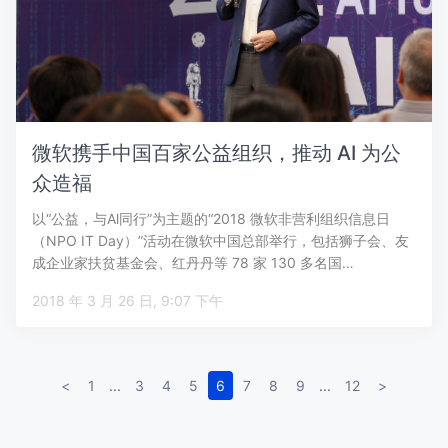
微软携手中国百家公益组织，推动 AI 为公
众造福
以“公益，与Al同行”为主题的“2018 微软非营利组织信息日
（NPO IT Day）”活动在微软中国总部举行，包括狮子会、友
成企业家扶贫基金会、红丹丹等 78 家 130 多名国…
2018 年 3 月 26 日, 9:07 下午
<
1
...
3
4
5
6
7
8
9
...
12
>