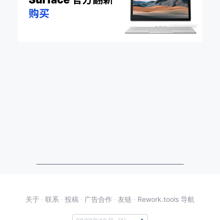
关于
·
联系
·
投稿
·
广告合作
·
友链
·
Rework.tools 导航