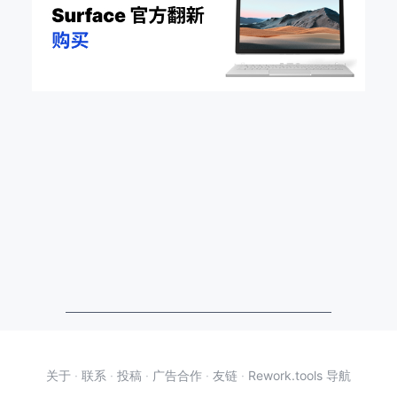
关于
·
联系
·
投稿
·
广告合作
·
友链
·
Rework.tools 导航