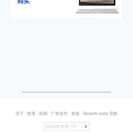
关于
·
联系
·
投稿
·
广告合作
·
友链
·
Rework.tools 导航