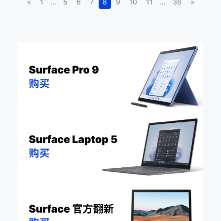
<
1
...
5
6
7
8
9
10
11
...
36
>