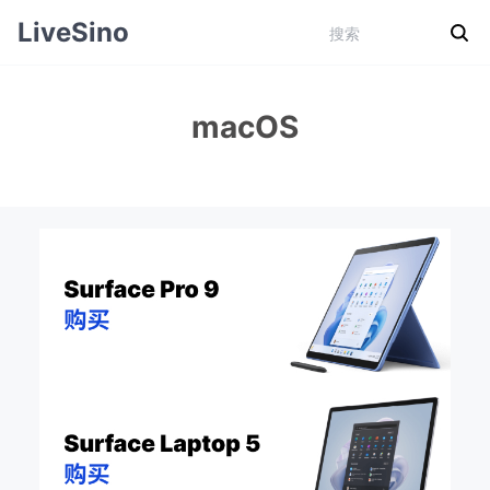
LiveSino
macOS