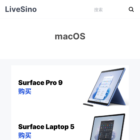
LiveSino
macOS