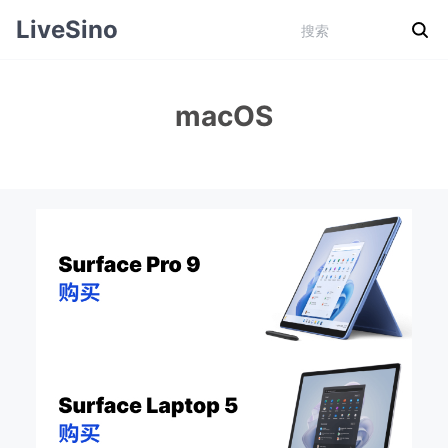
LiveSino
macOS