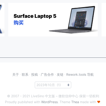
关于
·
联系
·
投稿
·
广告合作
·
友链
·
Rework.tools 导航
© 2007 - 2021 LiveSino 中文版 – 微软信仰中心 保留一切权利
Proudly published with
WordPress
. Theme
Thea
made with
♥
.