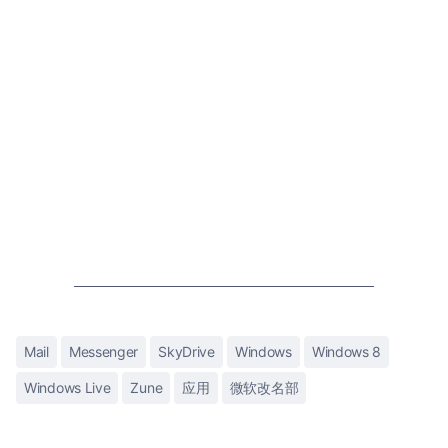
Mail
Messenger
SkyDrive
Windows
Windows 8
Windows Live
Zune
应用
微软改名部