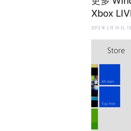
更多 Win
Xbox LI
2012 