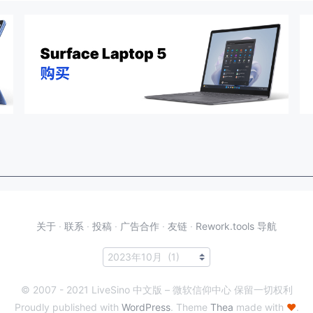
关于
·
联系
·
投稿
·
广告合作
·
友链
·
Rework.tools 导航
© 2007 - 2021 LiveSino 中文版 – 微软信仰中心 保留一切权利
Proudly published with
WordPress
. Theme
Thea
made with
♥
.