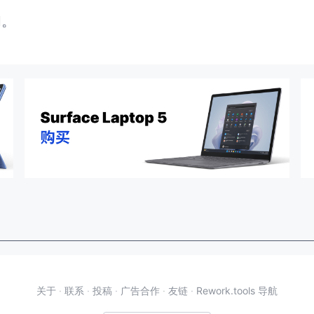
闭。
关于
·
联系
·
投稿
·
广告合作
·
友链
·
Rework.tools 导航