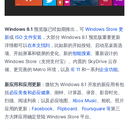
Windows 8.1
预览版已经如期推出，可
Windows Store 更
新
或
ISO 文件安装
，大部分 Windows 8.1 预览版重要更新
详情都可以
在本文找到
，比如新的开始按钮、启动至桌面选
项、开始屏幕和锁屏的变化、新的
智能搜索
、重新设计的
Windows Store（支持支付宝）、内置的 SkyDrive 云存
储、更完善的 Metro 环境，以及
IE 11
和一系列
企业功能
。
新应用和应用更新
：微软为 Windows 8.1 开发的新应用有包
括
必应美食和必应健康
、闹钟、计算器、录音、影音时光、
扫描、阅读列表；以及必应地图、
Xbox Music
、相机、照片
应用的更新；
Facebook、Flipboard
、
Foursquare 等
第三
方大牌应用确定登陆 Windows Store 平台。