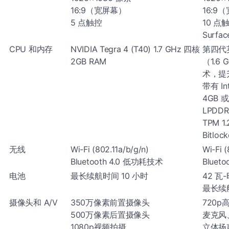
16:9（宽屏幕）
16:9
5 点触控
10 点
Surf
CPU 和内存
NVIDIA Tegra 4 (T40) 1.7 GHz 四核
第四代英
2GB RAM
（1.6 
术，提升
带有 Int
4GB 或
LPDDR
TPM 
Bitloc
无线
Wi-Fi (802.11a/b/g/n)
Wi-Fi (
Bluetooth 4.0 低功耗技术
Bluet
电池
最长续航时间 10 小时
42 瓦-
最长续
摄像头和 A/V
350万像素前置摄像头
720
500万像素后置摄像头
麦克风
1080p视频拍摄
立体扬