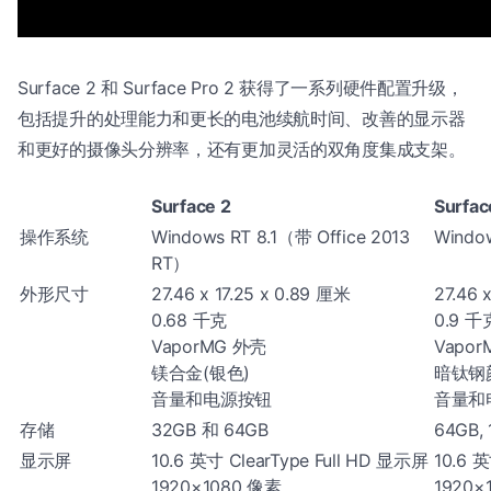
Surface 2 和 Surface Pro 2 获得了一系列硬件配置升级，
包括提升的处理能力和更长的电池续航时间、改善的显示器
和更好的摄像头分辨率，还有更加灵活的双角度集成支架。
Surface 2
Surfac
操作系统
Windows RT 8.1（带 Office 2013
Window
RT）
外形尺寸
27.46 x 17.25 x 0.89 厘米
27.46 
0.68 千克
0.9 千
VaporMG 外壳
Vapo
镁合金(银色)
暗钛钢
音量和电源按钮
音量和
存储
32GB 和 64GB
64GB, 
显示屏
10.6 英寸 ClearType Full HD 显示屏
10.6 
1920×1080 像素
1920×