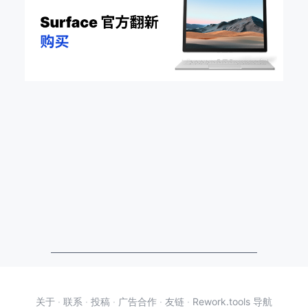
关于
·
联系
·
投稿
·
广告合作
·
友链
·
Rework.tools 导航