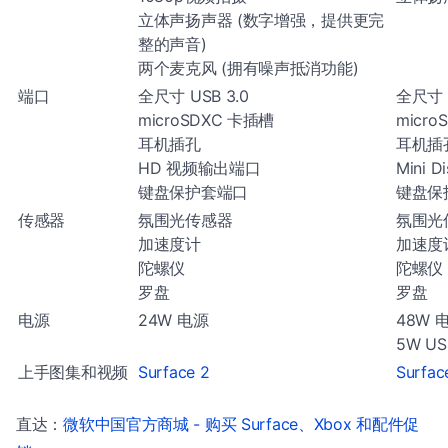
立体声扬声器 (数字增强，提供更完
整的声音)
两个麦克风 (拥有噪声抵消功能)
端口
全尺寸 USB 3.0
全尺寸 U
microSDXC 卡插槽
micr
耳机插孔
耳机插
HD 视频输出端口
Mini D
键盘保护套端口
键盘保
传感器
氛围光传感器
氛围光
加速度计
加速度
陀螺仪
陀螺仪
罗盘
罗盘
电源
24W 电源
48W
5W U
上手图集和视频
Surface 2
Surfac
直达：
微软中国官方商城 - 购买 Surface、Xbox 和配件促