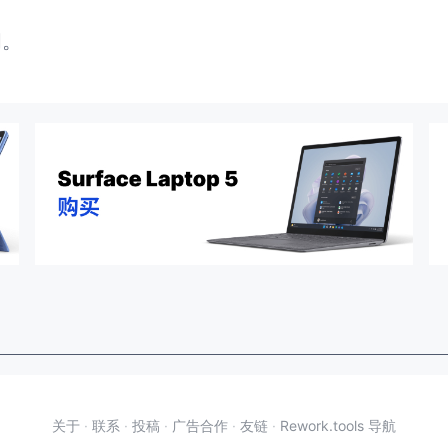
闭。
关于
·
联系
·
投稿
·
广告合作
·
友链
·
Rework.tools 导航