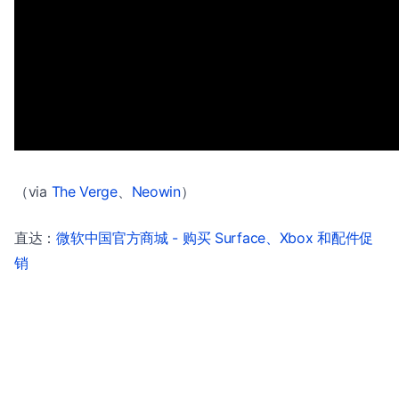
（via
The Verge
、
Neowin
）
直达：
微软中国官方商城 - 购买 Surface、Xbox 和配件促
销